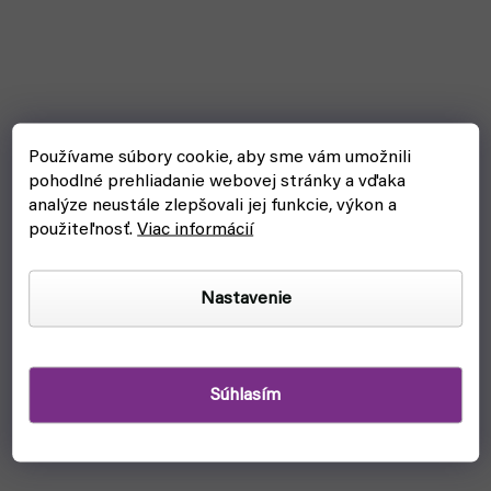
Používame súbory cookie, aby sme vám umožnili
pohodlné prehliadanie webovej stránky a vďaka
analýze neustále zlepšovali jej funkcie, výkon a
použiteľnosť.
Viac informácií
Revell - Contacta Professional Mini (lepidlo na
plastové modely)
Nastavenie
čakáme na naskladnenie
€3,70
Detail
Súhlasím
Tekuté lepidlo Revell Contact Professional Mini na lepenie
plastikových modelov.