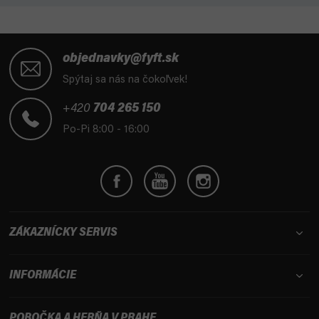
Z
á
objednavky@fyft.sk
p
Spýtaj sa nás na čokoľvek!
ä
t
+420
704 265 150
i
Po-Pi 8:00 - 16:00
e
ZÁKAZNÍCKY SERVIS
INFORMÁCIE
POBOČKA A HERŇA V PRAHE