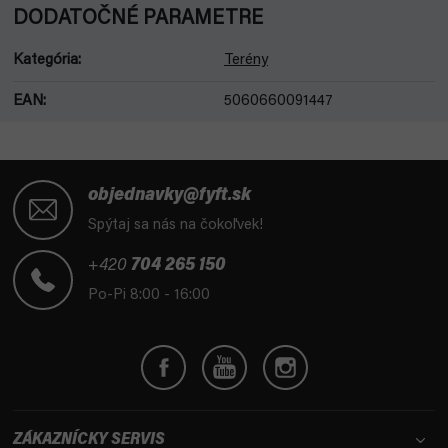
DODATOČNÉ PARAMETRE
Kategória
:
Terény
EAN
:
5060660091447
Z
á
objednavky@fyft.sk
p
Spýtaj sa nás na čokoľvek!
ä
t
+420
704 265 150
i
Po-Pi 8:00 - 16:00
e
ZÁKAZNÍCKY SERVIS