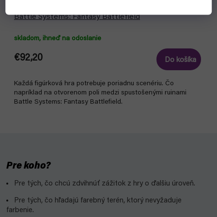
Battle Systems: Fantasy Battlefield
skladom, ihneď na odoslanie
€92,20
Do košíka
Každá figúrková hra potrebuje poriadnu scenériu. Čo
napríklad na otvorenom poli medzi spustošenými ruinami
Battle Systems: Fantasy Battlefield.
Pre koho?
Pre tých, čo chcú zdvihnúť zážitok z hry o ďalšiu úroveň.
Pre tých, čo hľadajú farebný terén, ktorý nevyžaduje
farbenie.