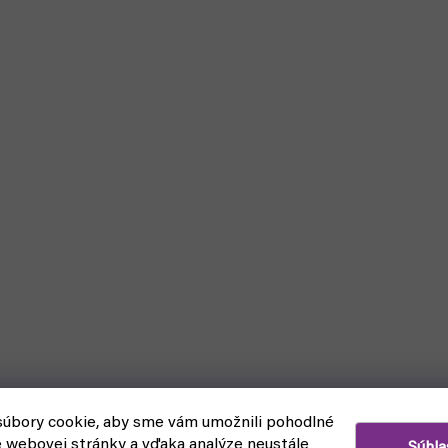
úbory cookie, aby sme vám umožnili pohodlné
e webovej stránky a vďaka analýze neustále
Súhla