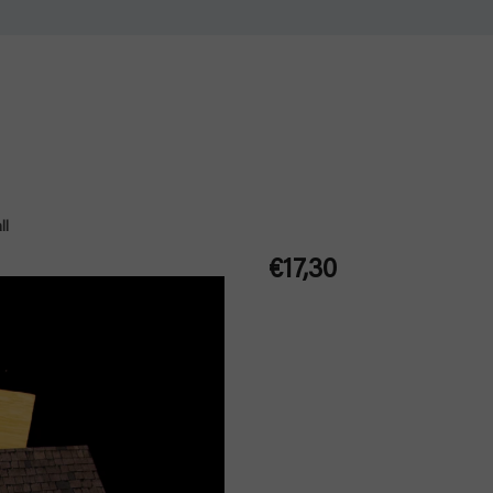
ll
€17,30
Jednotková
cena: