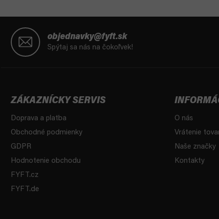
Z
á
objednavky@fyft.sk
p
Spýtaj sa nás na čokoľvek!
ä
t
i
e
ZÁKAZNÍCKY SERVIS
INFORMÁ
Doprava a platba
O nás
Obchodné podmienky
Vrátenie tova
GDPR
Naše značky
Hodnotenie obchodu
Kontakty
FYFT.cz
FYFT.de