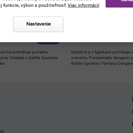
ej funkcie, výkon a použiteľnosť.
Viac informácií
ems: Fantasy Citadel
Battle Systems: Fantasy Du
Nastavenie
eď na odoslanie
skladom, ihneď na odoslanie
€97,30
Do košíka
vá hra potrebuje poriadnu
Každá hra s figúrkami potrebuje
ývaj Citadelu s Battle Systems:
scenériu. Preskúmajte dungeon 
el.
Battle Systems: Fantasy Dungeo
ie.