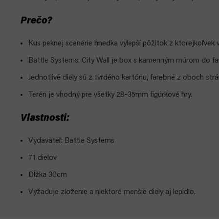
Prečo?
Kus peknej scenérie hnedka vylepší pôžitok z ktorejkoľvek v
Battle Systems: City Wall je box s kamenným múrom do fanta
Jednotlivé diely sú z tvrdého kartónu, farebné z oboch strán 
Terén je vhodný pre všetky 28-35mm figúrkové hry.
Vlastnosti:
Vydavateľ: Battle Systems
71 dielov
Dĺžka 30cm
Vyžaduje zloženie a niektoré menšie diely aj lepidlo.