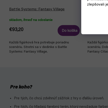
zlepšovali j
Battle Systems: Fantasy Village
Battle Syst
skladom, ihneď na odoslanie
skladom, ihn
€93,20
€93,20
Do košíka
Každá figúrková hra potrebuje poriadnu
Každá figúrko
scenériu. Stretni sa v dedinke s Battle
scenériu. Dob
Systems: Fantasy Village.
Fantasy Citad
Pre koho?
Pre tých, čo chcú zdvihnúť zážitok z hry o ďalšiu úroveň.
Pre tých, čo hľadajú farebný terén, ktorý nevyžaduje farben