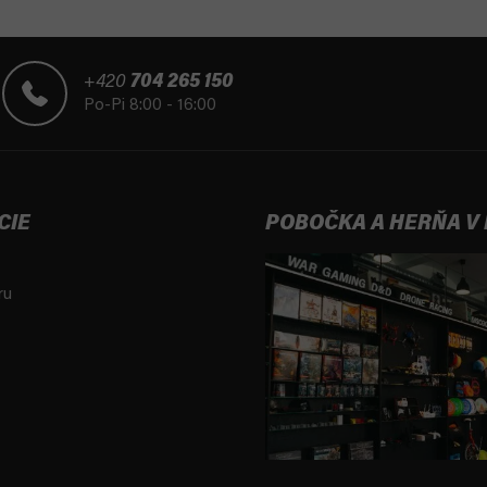
+420
704 265 150
Po-Pi 8:00 - 16:00
CIE
POBOČKA A HERŇA V
ru