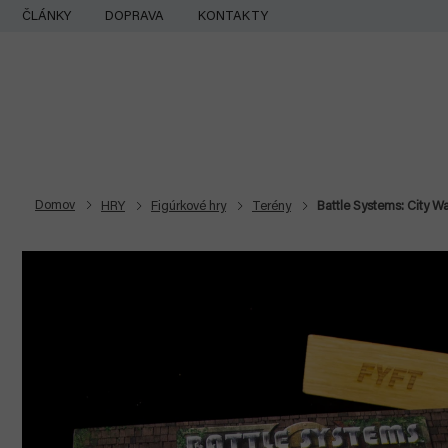
Prejsť
ČLÁNKY
DOPRAVA
KONTAKTY
na
obsah
Domov
HRY
Figúrkové hry
Terény
Battle Systems: City Wa