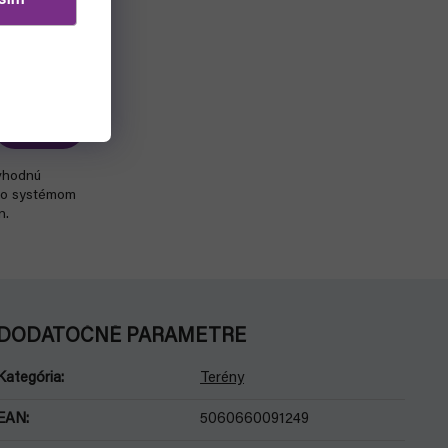
ngeon
Do košíka
 vhodnú
so systémom
n.
DODATOČNÉ PARAMETRE
Kategória
:
Terény
EAN
:
5060660091249