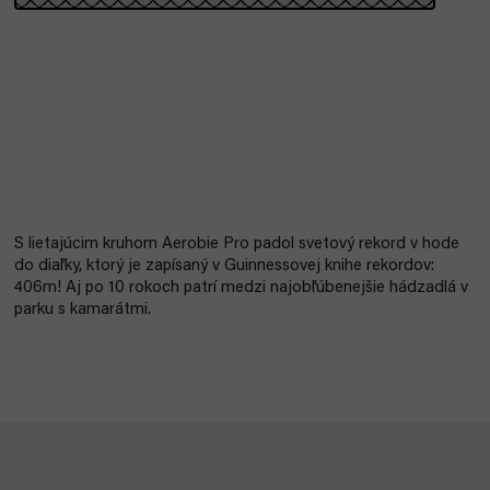
S lietajúcim kruhom Aerobie Pro padol svetový rekord v hode
do diaľky, ktorý je zapísaný v Guinnessovej knihe rekordov:
406m! Aj
po 10 rokoch patrí medzi najobľúbenejšie hádzadlá v
parku s kamarátmi.