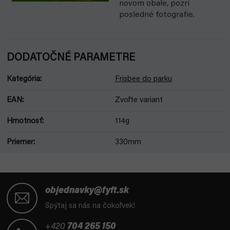
novom obale, pozri
posledné fotografie.
DODATOČNÉ PARAMETRE
Kategória
:
Frisbee do parku
EAN
:
Zvoľte variant
Hmotnosť
:
114g
Priemer
:
330mm
Z
á
objednavky@fyft.sk
p
Spýtaj sa nás na čokoľvek!
ä
t
+420
704 265 150