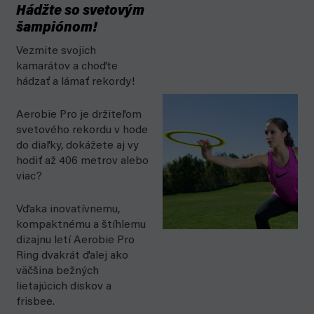
Hádžte so svetovým
šampiónom!
Vezmite svojich
kamarátov a choďte
hádzať a lámať rekordy!
Aerobie Pro je držiteľom
svetového rekordu v hode
do diaľky, dokážete aj vy
hodiť až 406 metrov alebo
viac?
Vďaka inovatívnemu,
kompaktnému a štíhlemu
dizajnu letí Aerobie Pro
Ring dvakrát ďalej ako
väčšina bežných
lietajúcich diskov a
frisbee.