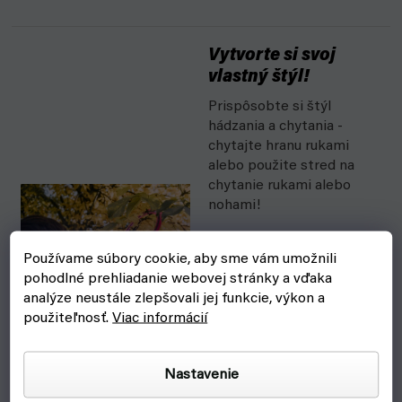
Vytvorte si svoj
vlastný štýl!
Prispôsobte si štýl
hádzania a chytania -
chytajte hranu rukami
alebo použite stred na
chytanie rukami alebo
nohami!
Mäkké okraje umožňujú
Používame súbory cookie, aby sme vám umožnili
pohodlné a jednoduché
pohodlné prehliadanie webovej stránky a vďaka
hádzanie a chytanie.
analýze neustále zlepšovali jej funkcie, výkon a
použiteľnosť.
Viac informácií
Tenký dizajn umožňuje
disku prekonávať
neuveriteľné vzdialenosti.
Nastavenie