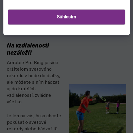
Vytvorte si svoj
charakteristický pohyb so
svetovým rekordom
Súhlasím
Aerobie Pro Ring!
Na vzdialenosti
nezáleží!
Aerobie Pro Ring je síce
držiteľom svetového
rekordu v hode do diaľky,
ale môžete s ním hádzať
aj do kratších
vzdialeností, zvládne
všetko.
Je len na vás, či sa chcete
pokúšať o svetové
rekordy alebo hádzať 10