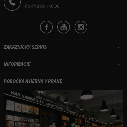
i
Po-Pi 8:00 - 16:00
e
ZÁKAZNÍCKY SERVIS
INFORMÁCIE
POBOČKA A HERŇA V PRAHE